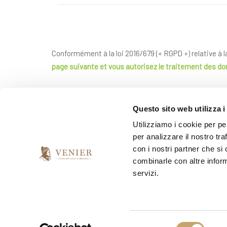
Conformément à la loi 2016/679 (« RGPD ») relative à 
page suivante
et vous autorisez le traitement des d
*
J'ai lu et accepté l'accord de confidentialité
Questo sito web utilizza i
Utilizziamo i cookie per pe
per analizzare il nostro tra
*
Je souhaite recevoir votre newsletter
con i nostri partner che si
combinarle con altre inform
oui
non
servizi.
S