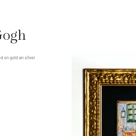
Gogh
d on gold an silver