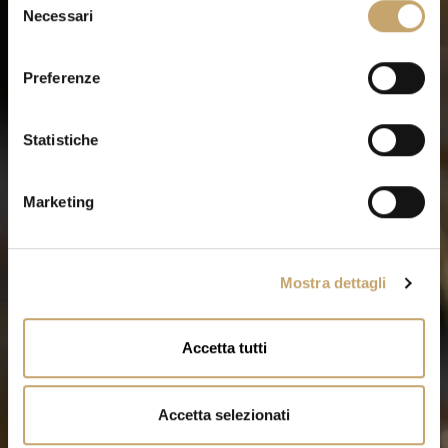
Necessari
e
l
e
Preferenze
z
i
o
Statistiche
n
e
Marketing
d
e
l
Mostra dettagli
c
o
n
Accetta tutti
s
e
n
Accetta selezionati
s