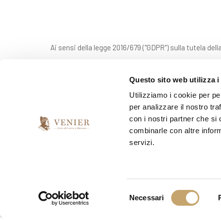
Ai sensi della legge 2016/679 ("GDPR") sulla tutela dell
Questo sito web utilizza i
*
Do il mio consenso
Utilizziamo i cookie per pe
per analizzare il nostro tra
con i nostri partner che si
*
Presto il consenso per l'invio della newsletter
combinarle con altre inform
servizi.
si
no
S
Necessari
e
l