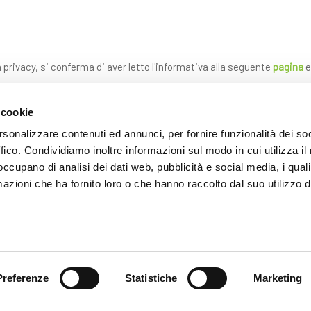
a privacy, si conferma di aver letto l'informativa alla seguente
pagina
e
 cookie
rsonalizzare contenuti ed annunci, per fornire funzionalità dei so
ffico. Condividiamo inoltre informazioni sul modo in cui utilizza il 
 occupano di analisi dei dati web, pubblicità e social media, i qual
azioni che ha fornito loro o che hanno raccolto dal suo utilizzo d
INVIA
* i campi contrassegnati con l'asterisco sono obbligatori
Preferenze
Statistiche
Marketing