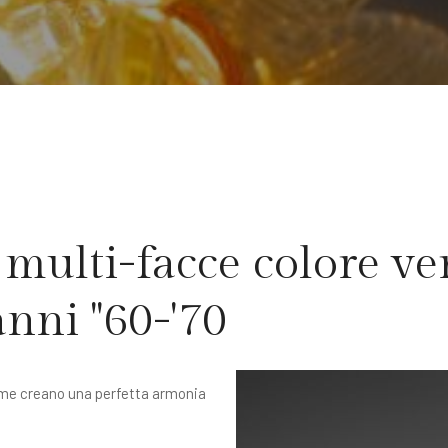
i multi-facce colore ve
anni ''60-'70
eme creano una perfetta armonia