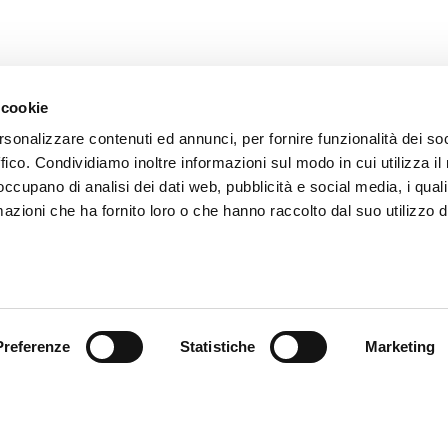
 cookie
rsonalizzare contenuti ed annunci, per fornire funzionalità dei so
ENVOYER
ffico. Condividiamo inoltre informazioni sul modo in cui utilizza il 
Les champs avec * sont obligatoires
 occupano di analisi dei dati web, pubblicità e social media, i qual
azioni che ha fornito loro o che hanno raccolto dal suo utilizzo d
Preferenze
Statistiche
Marketing