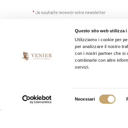
*
Je souhaite recevoir votre newsletter
oui
non
Questo sito web utilizza i
Utilizziamo i cookie per pe
per analizzare il nostro tra
con i nostri partner che si
combinarle con altre inform
servizi.
S
Necessari
e
l
e
z