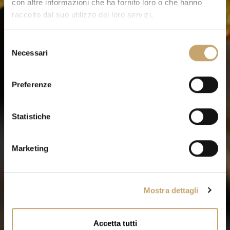
con altre informazioni che ha fornito loro o che hanno
raccolto dal suo utilizzo dei loro servizi.
S
Necessari
e
l
e
Preferenze
z
i
o
Statistiche
n
e
Marketing
d
e
l
Mostra dettagli
c
o
n
Accetta tutti
s