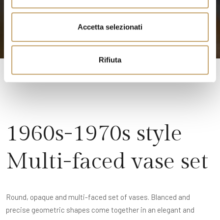
e
n
Accetta selezionati
s
o
Rifiuta
1960s-1970s style
Multi-faced vase set
Round, opaque and multi-faced set of vases. Blanced and
precise geometric shapes come together in an elegant and