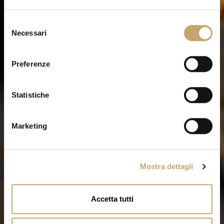
S
Necessari
e
l
e
Preferenze
z
i
o
Statistiche
n
e
Marketing
d
e
l
Mostra dettagli
c
o
n
Accetta tutti
s
e