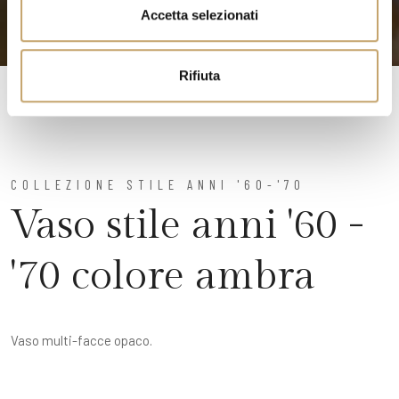
n
Accetta selezionati
s
o
Rifiuta
COLLEZIONE STILE ANNI '60-'70
Vaso stile anni '60 -
'70 colore ambra
Vaso multi-facce opaco.