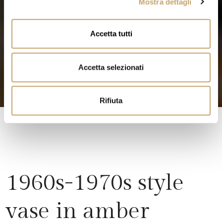
Mostra dettagli
c
o
n
Accetta tutti
s
e
n
Accetta selezionati
s
o
Rifiuta
1960s-1970s style
vase in amber