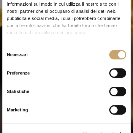
informazioni sul modo in cui utilizza il nostro sito con i
nostri partner che si occupano di analisi dei dati web,
pubblicità e social media, i quali potrebbero combinarle
con altre informazioni che ha fornito loro o che hanno
raccolto dal suo utilizzo dei loro servizi.
S
Necessari
e
l
e
Preferenze
z
i
o
Statistiche
n
e
Marketing
d
e
l