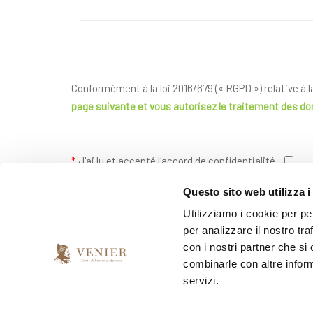
Conformément à la loi 2016/679 (« RGPD ») relative à 
page suivante
et vous autorisez le traitement des d
*
J'ai lu et accepté l'accord de confidentialité
Questo sito web utilizza i
Utilizziamo i cookie per pe
*
Je souhaite recevoir votre newsletter
per analizzare il nostro tra
con i nostri partner che si
oui
non
combinarle con altre inform
servizi.