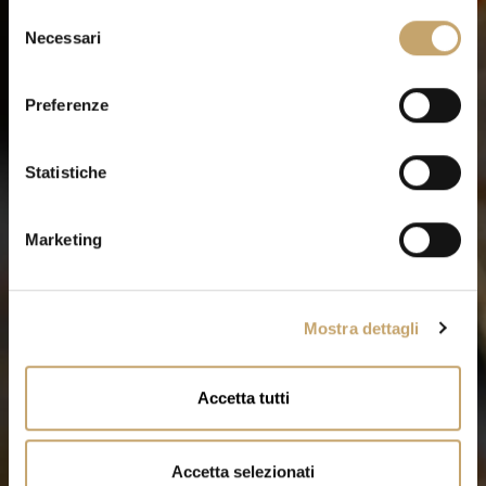
S
Necessari
e
l
e
Preferenze
z
i
o
Statistiche
n
e
Marketing
d
e
l
Mostra dettagli
c
o
n
Accetta tutti
s
e
n
Accetta selezionati
s