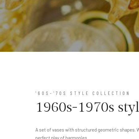
'60S-'70S STYLE COLLECTION
1960s-1970s styl
A set of vases with structured geometric shapes. 
perfect play of harmonies.