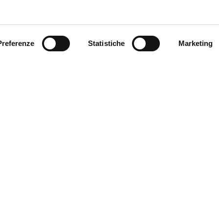
Preferenze
Statistiche
Marketing
SEND
Fields with * are mandatory