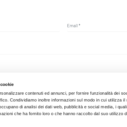
f privacy, you confirm that you have read the information on the foll
 cookie
rsonalizzare contenuti ed annunci, per fornire funzionalità dei so
ffico. Condividiamo inoltre informazioni sul modo in cui utilizza il 
 occupano di analisi dei dati web, pubblicità e social media, i qual
azioni che ha fornito loro o che hanno raccolto dal suo utilizzo d