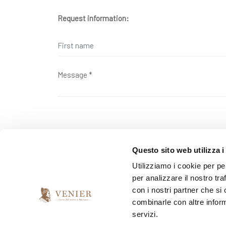
Request information:
Pursuant to Law 2016/679 ("GDPR") on the protection o
Questo sito web utilizza i
personal data sent.
Utilizziamo i cookie per pe
per analizzare il nostro tra
con i nostri partner che si
*
I have read and accept the privacy agreement
combinarle con altre inform
servizi.