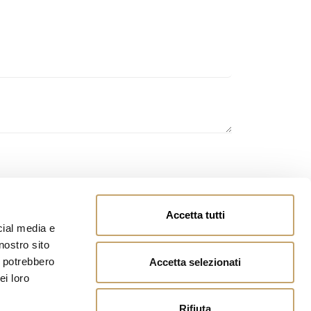
owing
page
and you authorize the processing of
Accetta tutti
cial media e
nostro sito
i potrebbero
Accetta selezionati
ei loro
Rifiuta