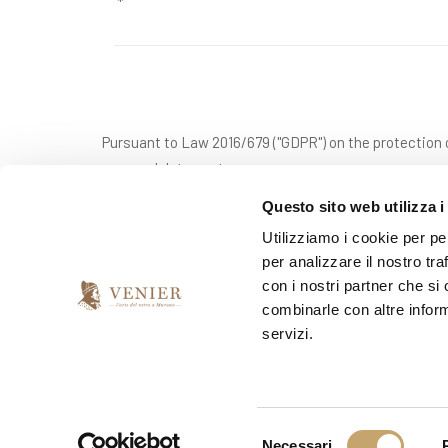
Pursuant to Law 2016/679 ("GDPR") on the protection o
personal data sent.
Questo sito web utilizza i
Utilizziamo i cookie per pe
*
I have read and accept the privacy agreement
per analizzare il nostro tra
con i nostri partner che si
combinarle con altre inform
*
I would like to receive your newsletter
servizi.
yes
no
S
Necessari