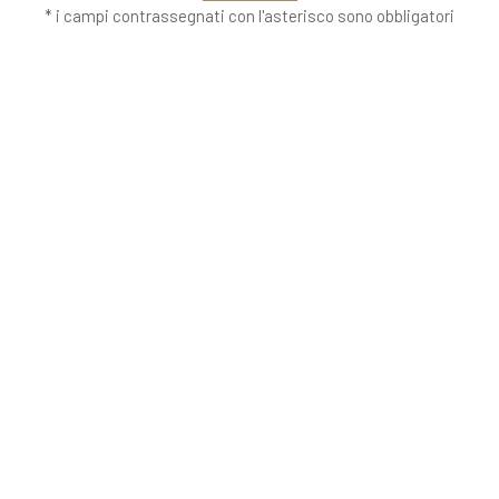
* i campi contrassegnati con l'asterisco sono obbligatori
VETRERIA VENIER
Richiedi informazioni