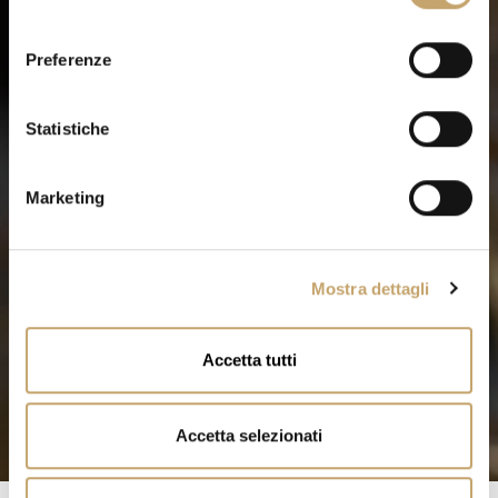
l
e
Preferenze
z
i
o
Statistiche
n
e
Marketing
d
e
l
Mostra dettagli
c
o
n
Accetta tutti
s
e
n
Accetta selezionati
s
o