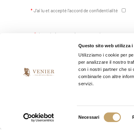
*
J'ai lu et accepté l'accord de confidentialité
*
Je souhaite recevoir votre newsletter
Questo sito web utilizza i
oui
non
Utilizziamo i cookie per pe
per analizzare il nostro tra
con i nostri partner che si
combinarle con altre inform
servizi.
S
Necessari
e
l