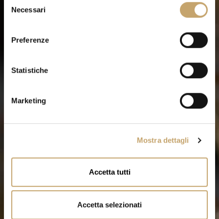
Necessari
e
l
e
Preferenze
z
i
o
Statistiche
n
e
Marketing
d
e
l
Mostra dettagli
c
o
n
Accetta tutti
s
e
n
Accetta selezionati
s