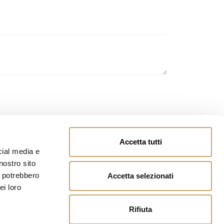
owing
page
and you authorize the processing of
Accetta tutti
cial media e
nostro sito
i potrebbero
Accetta selezionati
ei loro
Rifiuta