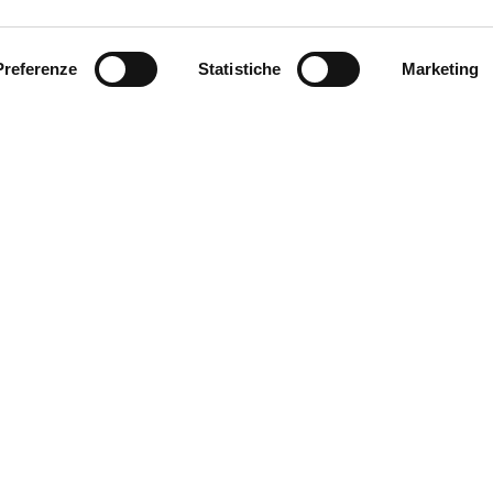
Preferenze
Statistiche
Marketing
SEND
Fields with * are mandatory
VETRER