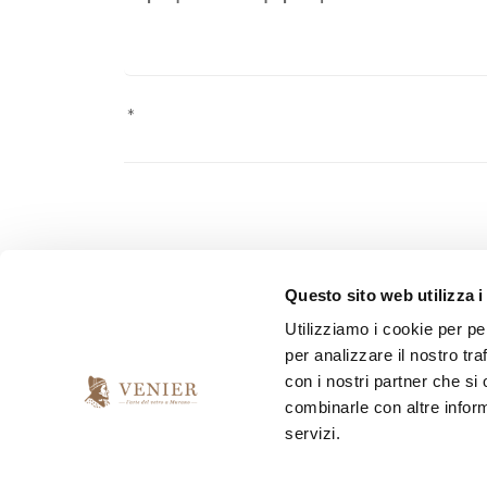
Pursuant to Law 2016/679 ("GDPR") on the protection o
Questo sito web utilizza i
personal data sent.
Utilizziamo i cookie per pe
per analizzare il nostro tra
*
I have read and accept the privacy agreement
con i nostri partner che si
combinarle con altre inform
servizi.
*
I would like to receive your newsletter