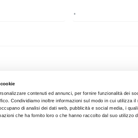
f privacy, you confirm that you have read the information on the foll
 cookie
rsonalizzare contenuti ed annunci, per fornire funzionalità dei so
ffico. Condividiamo inoltre informazioni sul modo in cui utilizza il 
 occupano di analisi dei dati web, pubblicità e social media, i qual
azioni che ha fornito loro o che hanno raccolto dal suo utilizzo d