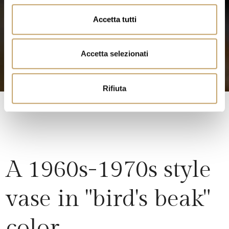
n
Accetta tutti
s
e
n
Accetta selezionati
s
o
Rifiuta
A 1960s-1970s style
vase in "bird's beak"
color