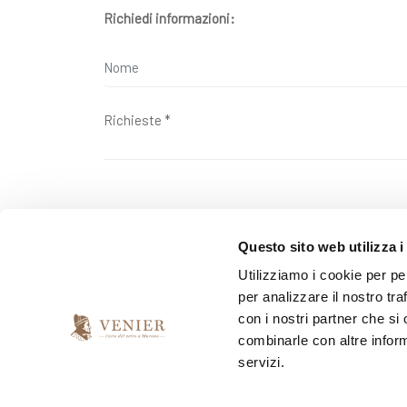
Richiedi informazioni:
Questo sito web utilizza i
Ai sensi della legge 2016/679 ("GDPR") sulla tutela dell
Utilizziamo i cookie per pe
per analizzare il nostro tra
*
Do il mio consenso
con i nostri partner che si
combinarle con altre inform
servizi.
*
Presto il consenso per l'invio della newsletter