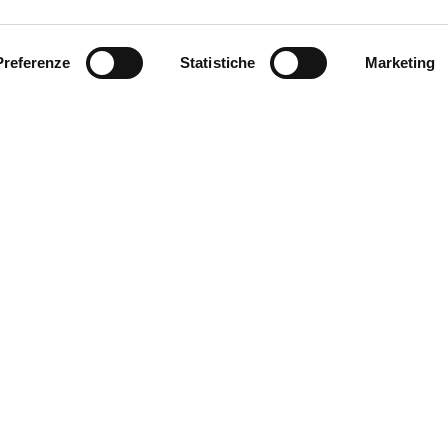
Preferenze
Statistiche
Marketing
INVIA
* i campi contrassegnati con l'asterisco sono obbligatori
VETRER