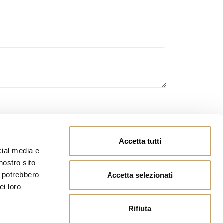
 si autorizza il trattamento dei dati personali inviati.
Accetta tutti
cial media e
nostro sito
i potrebbero
Accetta selezionati
ei loro
Rifiuta