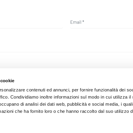
 cookie
a privacy, si conferma di aver letto l'informativa alla seguente
pagina
e
rsonalizzare contenuti ed annunci, per fornire funzionalità dei so
ffico. Condividiamo inoltre informazioni sul modo in cui utilizza il 
 occupano di analisi dei dati web, pubblicità e social media, i qual
azioni che ha fornito loro o che hanno raccolto dal suo utilizzo d