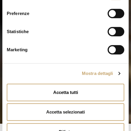
l
e
Preferenze
z
i
o
Statistiche
n
e
Marketing
d
e
l
Mostra dettagli
c
o
n
Accetta tutti
s
e
n
Accetta selezionati
s
o