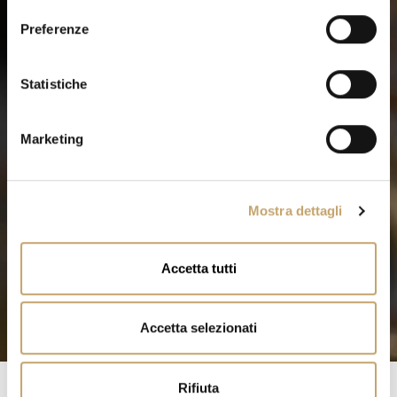
e
Preferenze
z
i
o
Statistiche
n
e
Marketing
d
e
l
Mostra dettagli
c
o
n
Accetta tutti
s
e
n
Accetta selezionati
s
o
Rifiuta