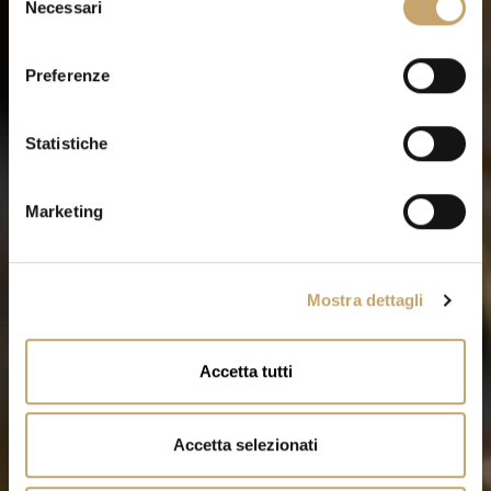
Necessari
e
l
e
Preferenze
z
i
o
Statistiche
n
e
Marketing
d
e
l
Mostra dettagli
c
o
n
Accetta tutti
s
e
n
Accetta selezionati
s
o