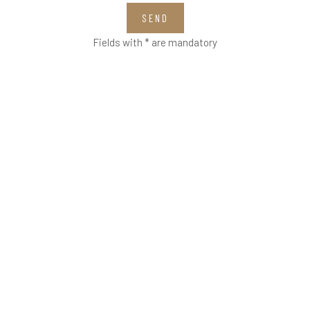
SEND
Fields with * are mandatory
VETRERIA VENIER