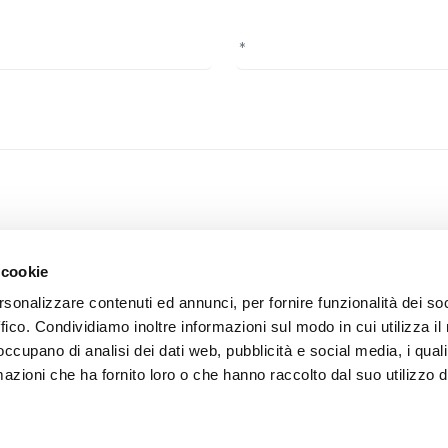
f privacy, you confirm that you have read the information on the foll
 cookie
rsonalizzare contenuti ed annunci, per fornire funzionalità dei so
ffico. Condividiamo inoltre informazioni sul modo in cui utilizza il 
 occupano di analisi dei dati web, pubblicità e social media, i qual
azioni che ha fornito loro o che hanno raccolto dal suo utilizzo d