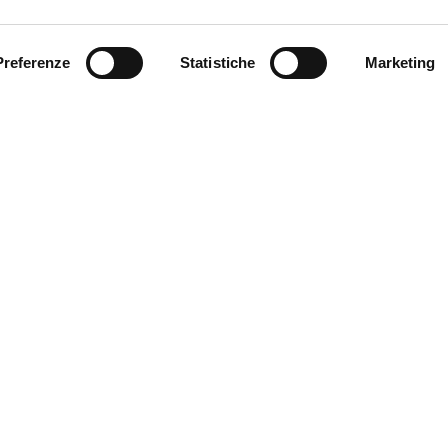
Preferenze
Statistiche
Marketing
SEND
Fields with * are mandatory
VETRER