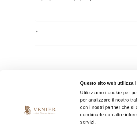
Pursuant to Law 2016/679 ("GDPR") on the protection o
Questo sito web utilizza i
personal data sent.
Utilizziamo i cookie per pe
per analizzare il nostro tra
*
I have read and accept the privacy agreement
con i nostri partner che si
combinarle con altre inform
servizi.
*
I would like to receive your newsletter