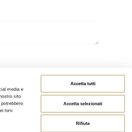
owing
page
and you authorize the processing of
Accetta tutti
cial media e
nostro sito
i potrebbero
Accetta selezionati
ei loro
Rifiuta