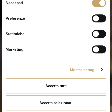
Necessari
e
l
e
Preferenze
z
i
o
Statistiche
n
e
Marketing
d
e
l
Mostra dettagli
c
o
n
Accetta tutti
s
e
n
Accetta selezionati
s
o