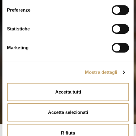
e
Preferenze
z
i
o
Statistiche
n
e
Marketing
d
e
l
Mostra dettagli
c
o
n
Accetta tutti
s
e
n
Accetta selezionati
s
o
Rifiuta