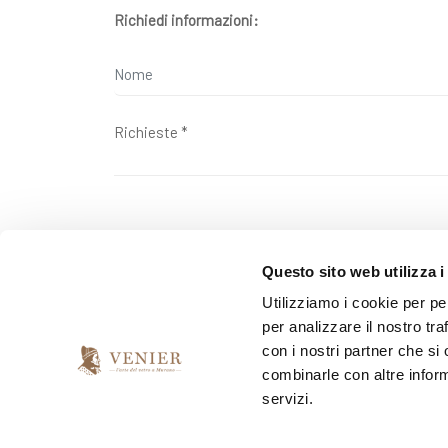
Richiedi informazioni:
Questo sito web utilizza i
Ai sensi della legge 2016/679 ("GDPR") sulla tutela dell
Utilizziamo i cookie per pe
per analizzare il nostro tra
*
Do il mio consenso
con i nostri partner che si
combinarle con altre inform
servizi.
*
Presto il consenso per l'invio della newsletter