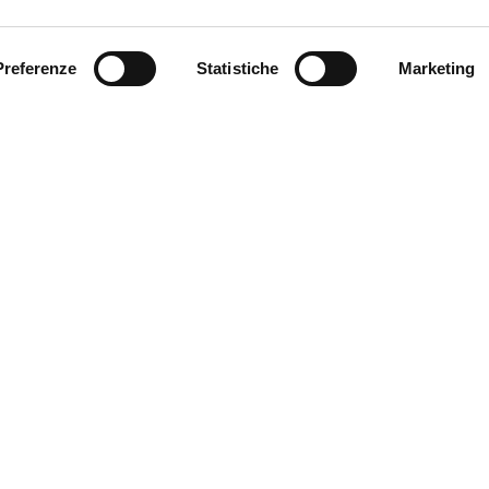
Preferenze
Statistiche
Marketing
INVIA
* i campi contrassegnati con l'asterisco sono obbligatori
VETRER