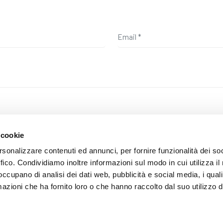
 cookie
a privacy, si conferma di aver letto l'informativa alla seguente
pagina
e
rsonalizzare contenuti ed annunci, per fornire funzionalità dei so
ffico. Condividiamo inoltre informazioni sul modo in cui utilizza il 
 occupano di analisi dei dati web, pubblicità e social media, i qual
azioni che ha fornito loro o che hanno raccolto dal suo utilizzo d