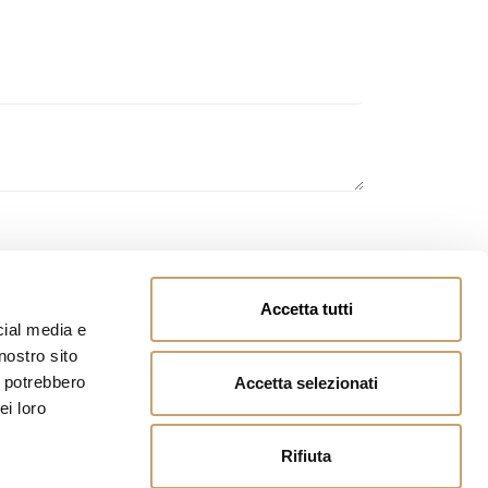
 si autorizza il trattamento dei dati personali inviati.
Accetta tutti
cial media e
nostro sito
i potrebbero
Accetta selezionati
ei loro
Rifiuta