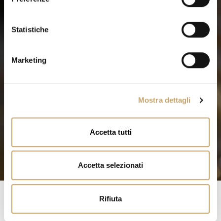
z
i
o
Statistiche
n
e
Marketing
d
e
l
Mostra dettagli
c
o
n
Accetta tutti
s
e
n
Accetta selezionati
s
o
Rifiuta