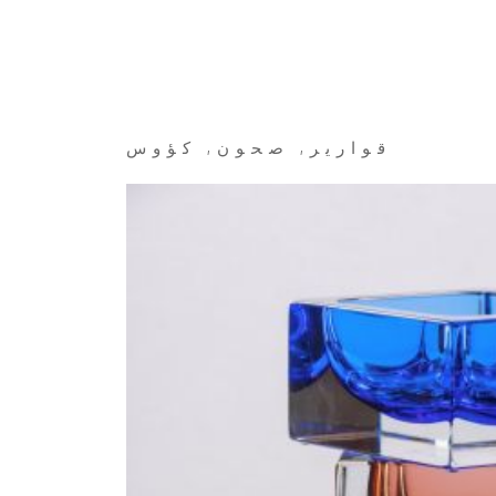
قوارير, صحون, كؤوس