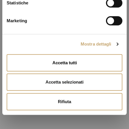
o
Statistiche
n
e
Marketing
d
e
l
Mostra dettagli
c
o
n
Accetta tutti
s
e
n
Accetta selezionati
s
o
Rifiuta