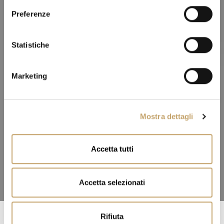
e
Preferenze
z
i
o
Statistiche
n
e
Marketing
d
e
l
Mostra dettagli
c
o
n
Accetta tutti
s
e
n
Accetta selezionati
s
o
Rifiuta