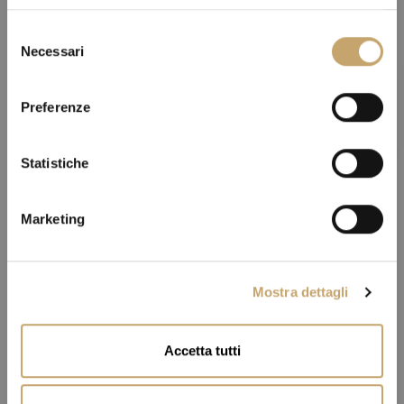
S
Necessari
e
l
e
Preferenze
z
i
o
Statistiche
n
e
Marketing
d
e
l
Mostra dettagli
c
o
n
Accetta tutti
s
e
n