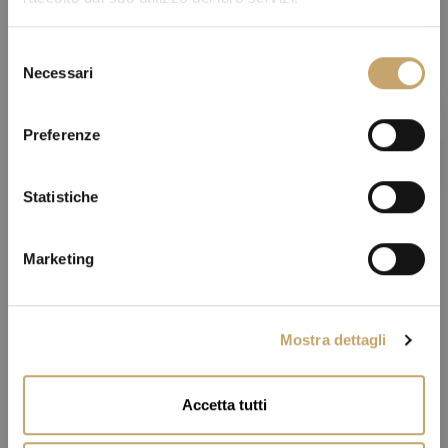
S
Necessari
e
l
e
Preferenze
z
i
o
Statistiche
n
e
Marketing
d
e
l
Mostra dettagli
c
o
n
Accetta tutti
s
e