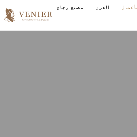
الفرن
مصنع زجاج