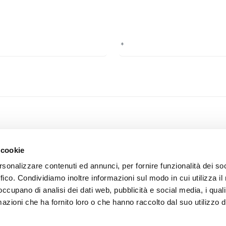
f privacy, you confirm that you have read the information on the foll
 cookie
rsonalizzare contenuti ed annunci, per fornire funzionalità dei so
ffico. Condividiamo inoltre informazioni sul modo in cui utilizza il 
 occupano di analisi dei dati web, pubblicità e social media, i qual
azioni che ha fornito loro o che hanno raccolto dal suo utilizzo d