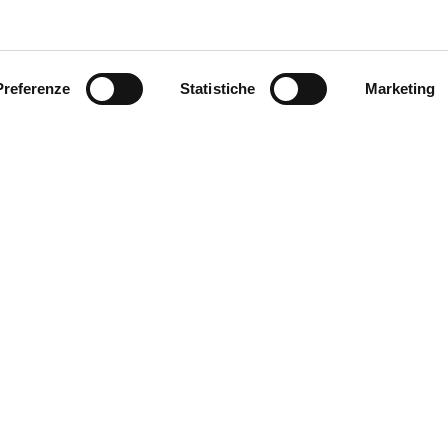
Preferenze
Statistiche
Marketing
SEND
Fields with * are mandatory