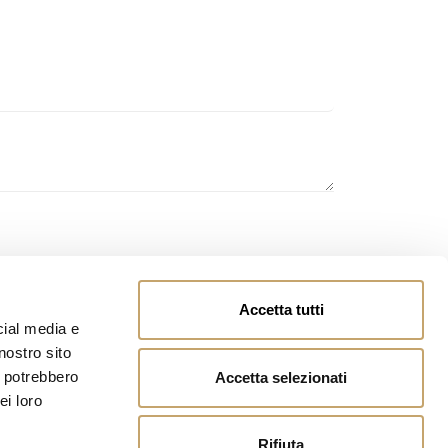
owing
page
and you authorize the processing of
Accetta tutti
cial media e
nostro sito
i potrebbero
Accetta selezionati
ei loro
Rifiuta