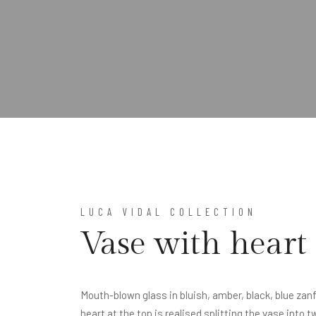
LUCA VIDAL COLLECTION
Vase with heart
Mouth-blown glass in bluish, amber, black, blue zanf
heart at the top is realised splitting the vase into 