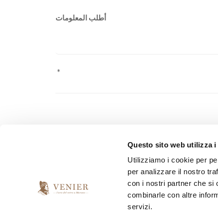
أطلب المعلومات
Pursuant to Law 2016/679 ("GDPR") on the protection o
Questo sito web utilizza i
personal data sent.
Utilizziamo i cookie per pe
per analizzare il nostro tra
con i nostri partner che si
*
I have read and accept the privacy agreement
combinarle con altre inform
servizi.