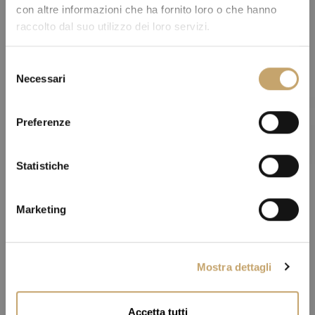
con altre informazioni che ha fornito loro o che hanno
raccolto dal suo utilizzo dei loro servizi.
S
Necessari
e
l
e
Preferenze
z
i
o
Statistiche
n
e
Marketing
d
e
l
Mostra dettagli
c
o
n
Accetta tutti