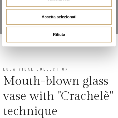
s
e
n
Accetta selezionati
s
o
Rifiuta
LUCA VIDAL COLLECTION
Mouth-blown glass
vase with "Crachelè"
technique