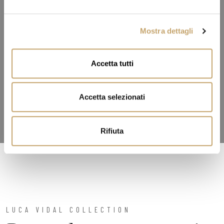
e
l
Mostra dettagli
c
o
n
Accetta tutti
s
e
n
Accetta selezionati
s
o
Rifiuta
LUCA VIDAL COLLECTION