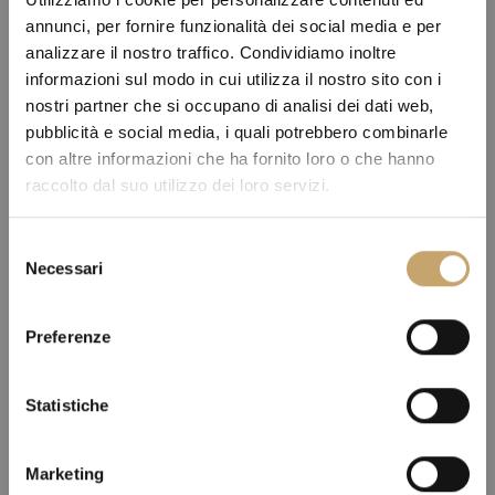
annunci, per fornire funzionalità dei social media e per
analizzare il nostro traffico. Condividiamo inoltre
informazioni sul modo in cui utilizza il nostro sito con i
nostri partner che si occupano di analisi dei dati web,
pubblicità e social media, i quali potrebbero combinarle
con altre informazioni che ha fornito loro o che hanno
raccolto dal suo utilizzo dei loro servizi.
S
Necessari
e
l
e
Preferenze
z
i
o
Statistiche
n
e
Marketing
d