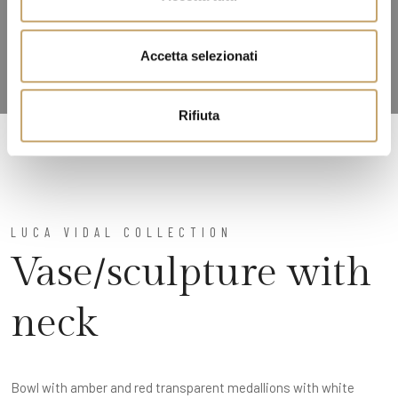
s
e
n
Accetta selezionati
s
o
Rifiuta
LUCA VIDAL COLLECTION
Vase/sculpture with
neck
Bowl with amber and red transparent medallions with white