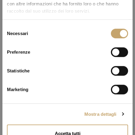
con altre informazioni che ha fornito loro o che hanno
raccolto dal suo utilizzo dei loro servizi.
S
Necessari
e
l
e
Preferenze
z
i
o
Statistiche
n
e
Marketing
d
e
l
Mostra dettagli
c
o
n
Accetta tutti