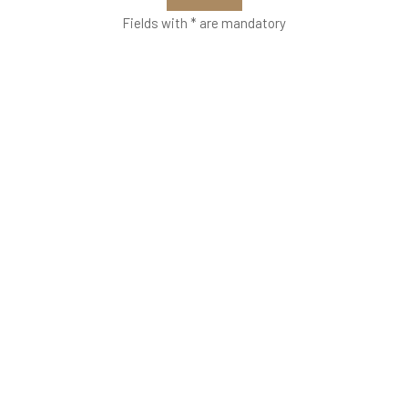
Fields with * are mandatory
VETRERIA VENIER
Richiedi informazioni