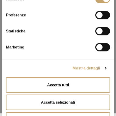
l
e
Preferenze
z
i
o
Statistiche
n
e
Marketing
d
e
l
Mostra dettagli
c
o
n
Accetta tutti
s
e
n
Accetta selezionati
s
o