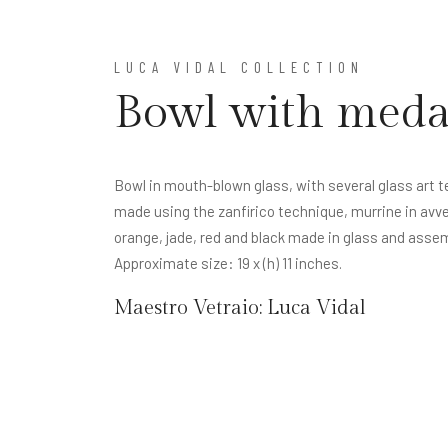
LUCA VIDAL COLLECTION
Bowl with meda
Bowl in mouth-blown glass, with several glass art 
made using the zanfirico technique, murrine in avve
orange, jade, red and black made in glass and asse
Approximate size: 19 x (h) 11 inches.
Maestro Vetraio:
Luca Vidal