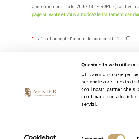
Conformément à la loi 2016/679 (« RGPD ») relative à 
page suivante
et vous autorisez le traitement des d
*
J'ai lu et accepté l'accord de confidentialité
*
Je souhaite recevoir votre newsletter
Questo sito web utilizza i
Utilizziamo i cookie per pe
oui
non
per analizzare il nostro tra
con i nostri partner che si
combinarle con altre inform
servizi.
S
Necessari