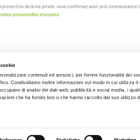
la protection de la vie privée, vous confirmez avoir pris connaissance
onnées personnelles envoyées.
 cookie
rsonalizzare contenuti ed annunci, per fornire funzionalità dei so
ffico. Condividiamo inoltre informazioni sul modo in cui utilizza il 
 occupano di analisi dei dati web, pubblicità e social media, i qual
ENVOYER
azioni che ha fornito loro o che hanno raccolto dal suo utilizzo d
Les champs avec * sont obligatoires
Preferenze
Statistiche
Marketing