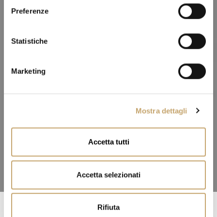
e
Preferenze
z
i
o
Statistiche
n
e
Marketing
d
e
l
Mostra dettagli
c
o
n
Accetta tutti
s
e
n
Accetta selezionati
s
o
Rifiuta