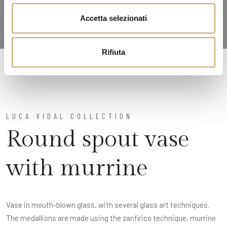
n
Accetta selezionati
s
o
Rifiuta
LUCA VIDAL COLLECTION
Round spout vase
with murrine
Vase in mouth-blown glass, with several glass art techniques.
The medallions are made using the zanfirico technique, murrine