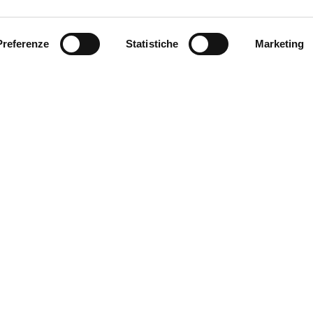
Preferenze
Statistiche
Marketing
INVIA
* i campi contrassegnati con l'asterisco sono obbligatori
VETRER