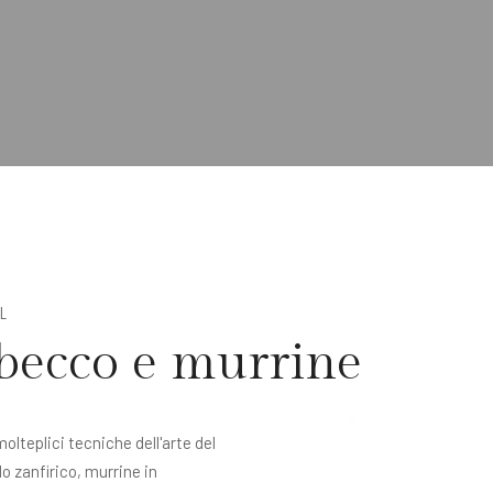
AL
becco e murrine
olteplici tecniche dell'arte del
lo zanfirico, murrine in