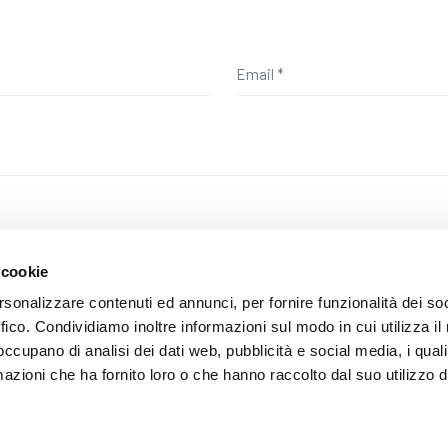
 cookie
a privacy, si conferma di aver letto l'informativa alla seguente
pagina
e
rsonalizzare contenuti ed annunci, per fornire funzionalità dei so
ffico. Condividiamo inoltre informazioni sul modo in cui utilizza il 
 occupano di analisi dei dati web, pubblicità e social media, i qual
azioni che ha fornito loro o che hanno raccolto dal suo utilizzo d