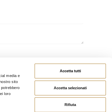
 si autorizza il trattamento dei dati personali inviati.
Accetta tutti
cial media e
nostro sito
i potrebbero
Accetta selezionati
ei loro
Rifiuta