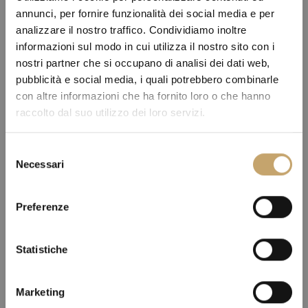
annunci, per fornire funzionalità dei social media e per
analizzare il nostro traffico. Condividiamo inoltre
informazioni sul modo in cui utilizza il nostro sito con i
nostri partner che si occupano di analisi dei dati web,
pubblicità e social media, i quali potrebbero combinarle
con altre informazioni che ha fornito loro o che hanno
raccolto dal suo utilizzo dei loro servizi.
S
Necessari
e
l
e
Preferenze
z
i
o
Statistiche
n
e
Marketing
d