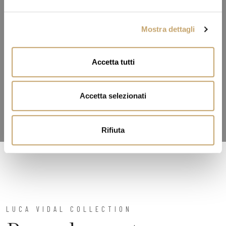
e
l
Mostra dettagli
c
o
n
Accetta tutti
s
e
n
Accetta selezionati
s
o
Rifiuta
LUCA VIDAL COLLECTION