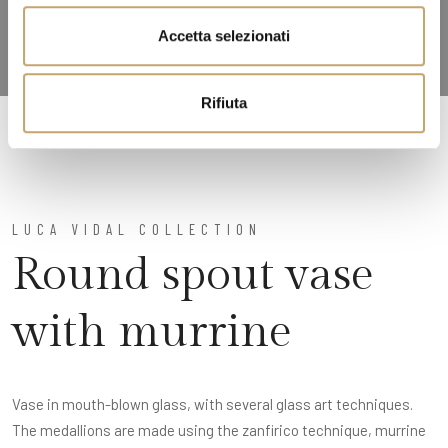
n
Accetta selezionati
s
o
Rifiuta
LUCA VIDAL COLLECTION
Round spout vase
with murrine
Vase in mouth-blown glass, with several glass art techniques.
The medallions are made using the zanfirico technique, murrine