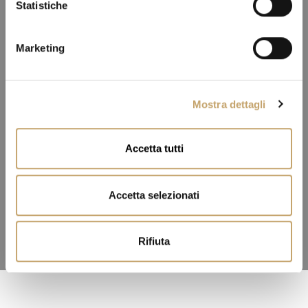
o
Statistiche
n
e
Marketing
d
e
l
Mostra dettagli
c
o
n
Accetta tutti
s
e
n
Accetta selezionati
s
o
Rifiuta