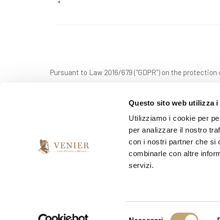
Pursuant to Law 2016/679 ("GDPR") on the protection o
personal data sent.
Questo sito web utilizza i
Utilizziamo i cookie per pe
*
I have read and accept the privacy agreement
per analizzare il nostro tra
con i nostri partner che si
combinarle con altre inform
*
I would like to receive your newsletter
servizi.
yes
no
S