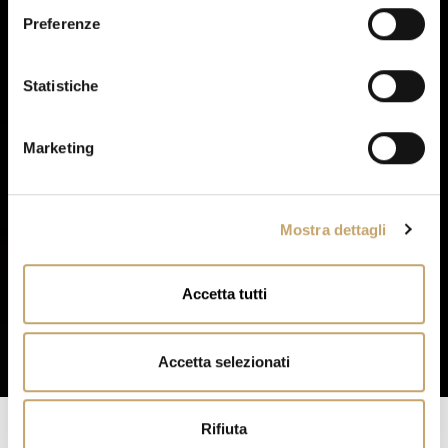
e
Preferenze
z
i
o
Statistiche
n
e
Marketing
d
e
l
Mostra dettagli
c
o
n
Accetta tutti
s
e
n
Accetta selezionati
s
o
Rifiuta