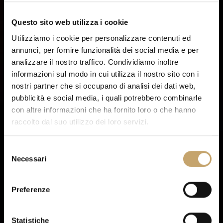
Questo sito web utilizza i cookie
Utilizziamo i cookie per personalizzare contenuti ed
annunci, per fornire funzionalità dei social media e per
analizzare il nostro traffico. Condividiamo inoltre
informazioni sul modo in cui utilizza il nostro sito con i
nostri partner che si occupano di analisi dei dati web,
pubblicità e social media, i quali potrebbero combinarle
con altre informazioni che ha fornito loro o che hanno
raccolto dal suo utilizzo dei loro servizi.
S
Necessari
e
l
e
Preferenze
z
i
o
Statistiche