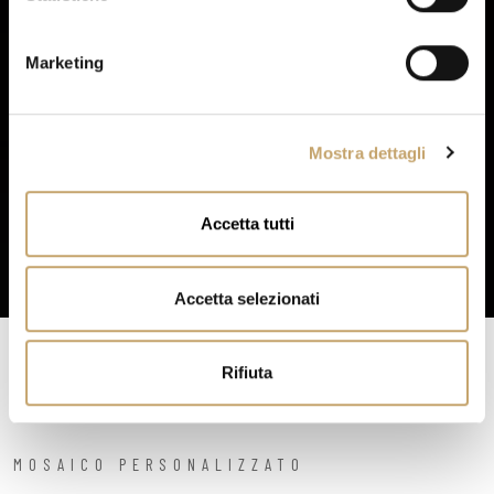
n
e
Marketing
d
e
l
Mostra dettagli
c
o
n
Accetta tutti
s
e
n
Accetta selezionati
s
o
Rifiuta
MOSAICO PERSONALIZZATO