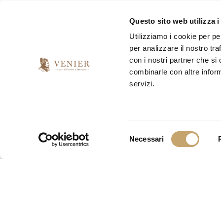
Questo sito web utilizza i
*
I would like to receive your newsletter
Utilizziamo i cookie per pe
per analizzare il nostro tra
yes
no
con i nostri partner che si
combinarle con altre inform
servizi.
S
Necessari
e
l
e
z
i
o
n