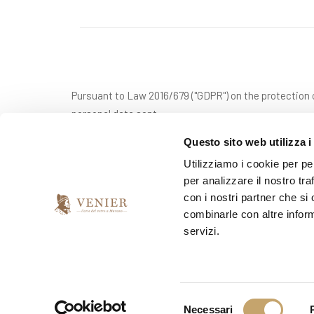
Pursuant to Law 2016/679 ("GDPR") on the protection o
personal data sent.
Questo sito web utilizza i
Utilizziamo i cookie per pe
*
I have read and accept the privacy agreement
per analizzare il nostro tra
con i nostri partner che si
combinarle con altre inform
*
I would like to receive your newsletter
servizi.
yes
no
S
Necessari