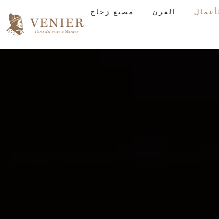
الفرن
مصنع زجاج