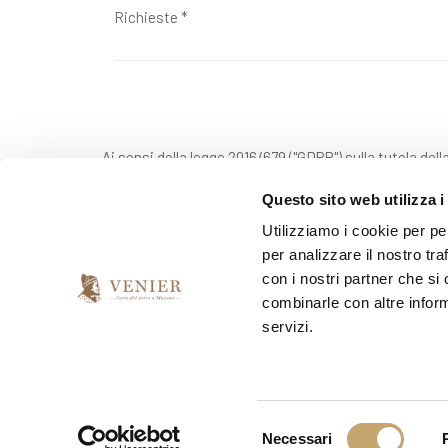
Ai sensi della legge 2016/679 ("GDPR") sulla tutela dell
Questo sito web utilizza i
Utilizziamo i cookie per pe
*
Do il mio consenso
per analizzare il nostro tra
con i nostri partner che si
combinarle con altre inform
*
Presto il consenso per l'invio della newsletter
servizi.
si
no
S
Necessari