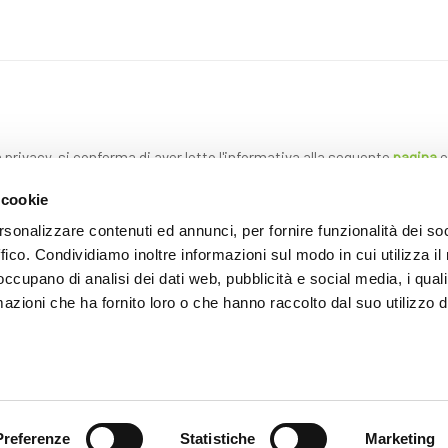
a privacy, si conferma di aver letto l'informativa alla seguente
pagina
e
 cookie
rsonalizzare contenuti ed annunci, per fornire funzionalità dei so
ffico. Condividiamo inoltre informazioni sul modo in cui utilizza il 
 occupano di analisi dei dati web, pubblicità e social media, i qual
azioni che ha fornito loro o che hanno raccolto dal suo utilizzo d
INVIA
Preferenze
Statistiche
Marketing