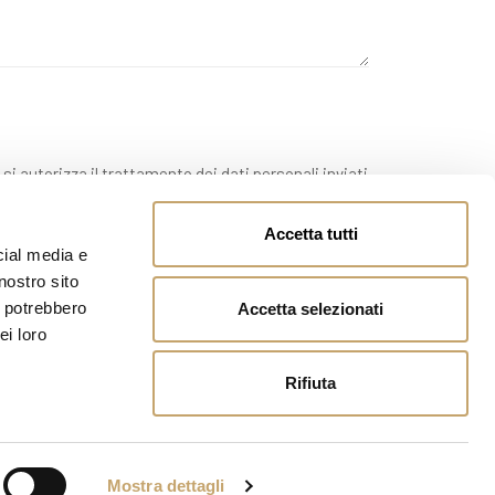
 si autorizza il trattamento dei dati personali inviati.
Accetta tutti
cial media e
nostro sito
i potrebbero
Accetta selezionati
ei loro
Rifiuta
Mostra dettagli