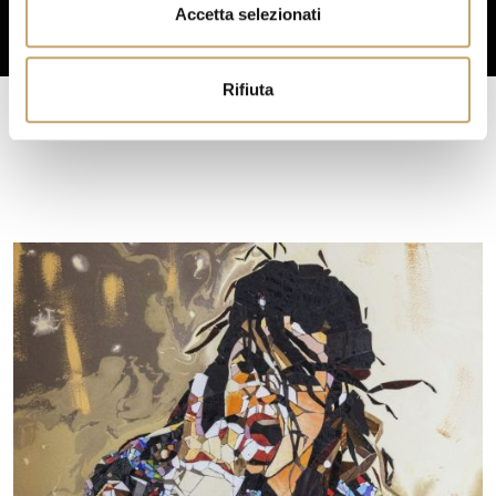
n
Accetta selezionati
s
o
Rifiuta