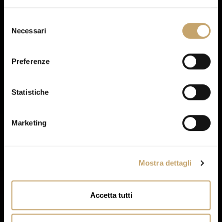
S
Necessari
e
l
e
Preferenze
z
i
o
Statistiche
n
e
Marketing
d
e
l
Mostra dettagli
c
o
n
Accetta tutti
s
e