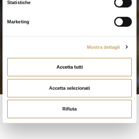
o
Statistiche
n
e
Marketing
d
e
l
Mostra dettagli
c
o
n
Accetta tutti
s
e
n
Accetta selezionati
s
o
Rifiuta